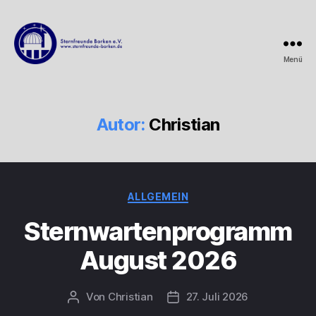
Menü
Sternfreunde
Borken
e.V.
Autor:
Christian
Kategorien
ALLGEMEIN
Sternwartenprogramm
August 2026
Von
Christian
27. Juli 2026
Beitragsautor
Beitragsdatum