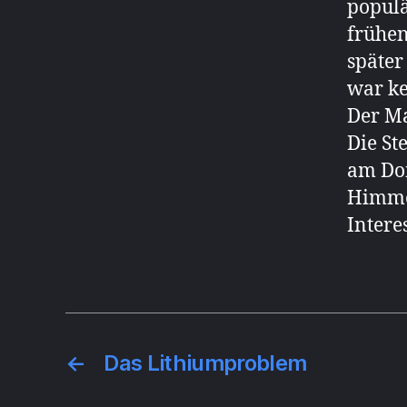
populä
frühen
später
war ke
Der Ma
Die St
am Don
Himme
Intere
←
Das Lithiumproblem