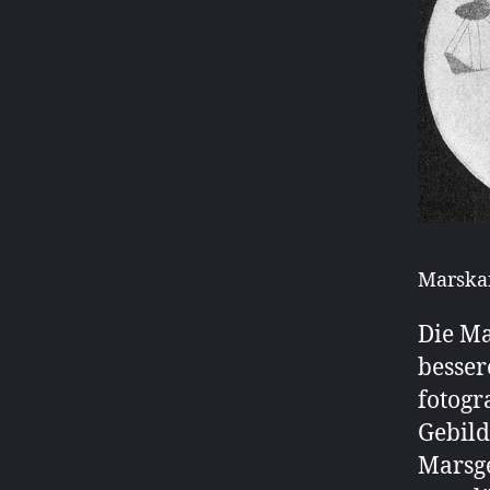
Marskan
Die Ma
besser
fotogr
Gebild
Marsge