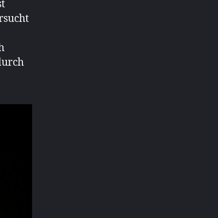
t
rsucht
h
durch