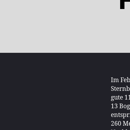
Im Feb
Sternb
gute 1
13 Bo
entspr
260 Me