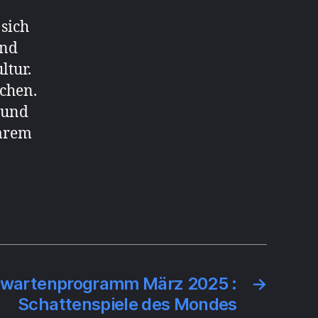
sich
und
ltur.
schen.
 und
larem
nwartenprogramm März 2025 :
→
Schattenspiele des Mondes