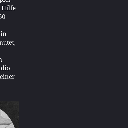
 Hilfe
60
ein
mutet,
n
adio
 einer