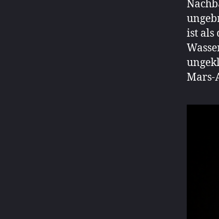
Nachba
ungebr
ist al
Wasser
ungekl
Mars-