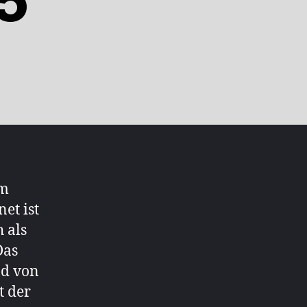
5
im
et ist
 als
Das
nd von
t der