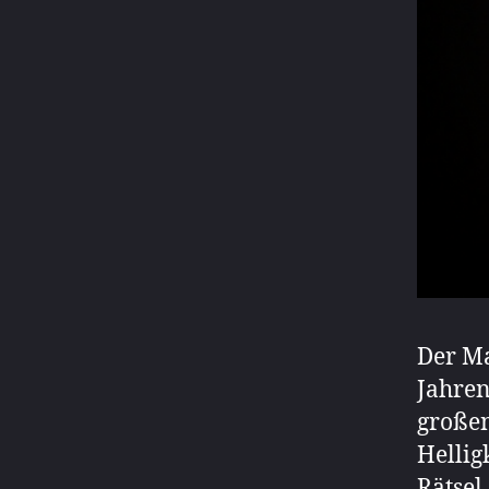
Der Ma
Jahre
großen
Hellig
Rätsel