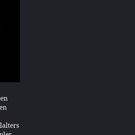
len
den
lalters
pler