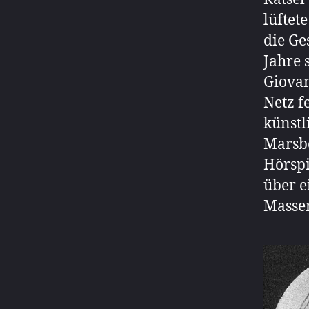
lüftet
die Ge
Jahre 
Giovan
Netz f
künstl
Marsbe
Hörspi
über e
Massen