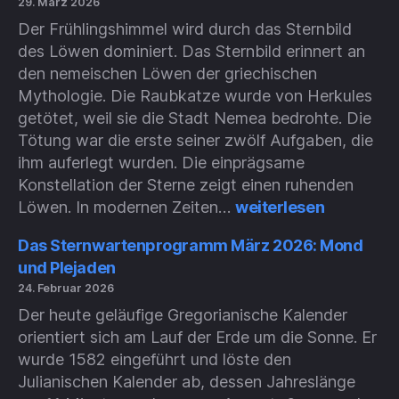
29. März 2026
im
Der Frühlingshimmel wird durch das Sternbild
Teleskop
des Löwen dominiert. Das Sternbild erinnert an
den nemeischen Löwen der griechischen
Mythologie. Die Raubkatze wurde von Herkules
getötet, weil sie die Stadt Nemea bedrohte. Die
Tötung war die erste seiner zwölf Aufgaben, die
ihm auferlegt wurden. Die einprägsame
Konstellation der Sterne zeigt einen ruhenden
Das
Löwen. In modernen Zeiten…
weiterlesen
Sternwartenprogra
im
Das Sternwartenprogramm März 2026: Mond
April
und Plejaden
2026:
24. Februar 2026
Der
Der heute geläufige Gregorianische Kalender
Löwe
orientiert sich am Lauf der Erde um die Sonne. Er
wurde 1582 eingeführt und löste den
Julianischen Kalender ab, dessen Jahreslänge