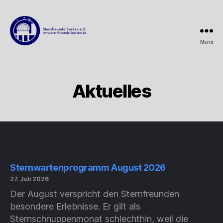
Menü
Sternfreunde
Borken
e.V.
Aktuelles
Sternwartenprogramm August 2026
27. Juli 2026
Der August verspricht den Sternfreunden
besondere Erlebnisse. Er gilt als
Sternschnuppenmonat schlechthin, weil die