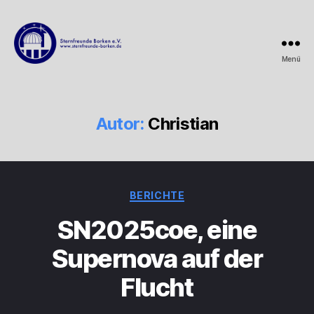
Menü
Sternfreunde
Borken
e.V.
Autor:
Christian
Kategorien
BERICHTE
SN2025coe, eine
Supernova auf der
Flucht