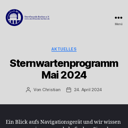
Menü
Sternfreunde
Borken
e.V.
Kategorien
AKTUELLES
Sternwartenprogramm
Mai 2024
Von
Christian
24. April 2024
Beitragsautor
Beitragsdatum
Ein Blick aufs Navigationsgerät und wir wissen