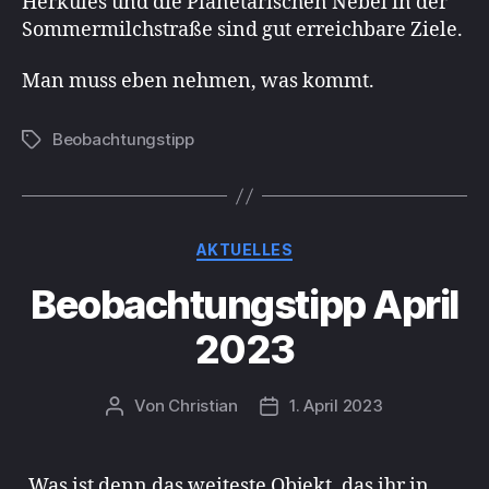
Herkules und die Planetarischen Nebel in der
Sommermilchstraße sind gut erreichbare Ziele.
Man muss eben nehmen, was kommt.
Beobachtungstipp
Schlagwörter
Kategorien
AKTUELLES
Beobachtungstipp April
2023
Von
Christian
1. April 2023
Beitragsautor
Beitragsdatum
„Was ist denn das weiteste Objekt, das ihr in