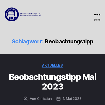
Menü
Sternfreunde
Borken
e.V.
Schlagwort:
Beobachtungstipp
Kategorien
AKTUELLES
Beobachtungstipp Mai
2023
Von
Christian
1. Mai 2023
Beitragsautor
Beitragsdatum