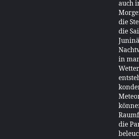
auch i
Morge
die St
die Sa
Juninä
Nachtw
in ma
Wetter
entste
konden
Meteor
können
Raumfa
die Pa
beleuc