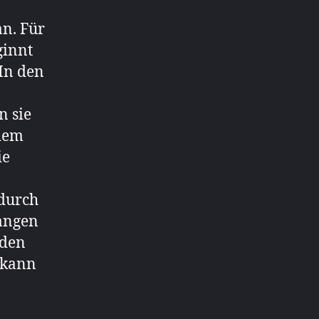
n. Für
ginnt
 In den
n sie
dem
ie
 durch
langen
nden
 kann