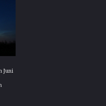
m Juni
m