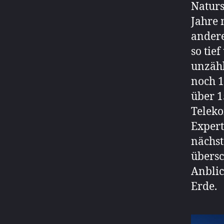
Naturs
Jahre
andere
so tie
unzähl
noch 1
über 1
Teleko
Expert
nächs
übersc
Anblic
Erde.