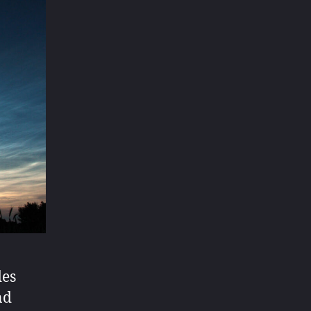
des
nd