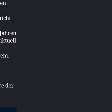
ten
nicht
 Jahren
aktuell
tem.
re der