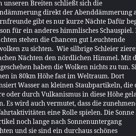
n unseren Breiten schließt sich die
ndämmerung direkt der Abenddämmerung a
ernfreunde gibt es nur kurze Nächte Dafür be
ison für ein anderes himmlisches Schauspiel.
chten stehen die Chancen gut Leuchtende
olken zu sichten. Wie silbrige Schleier ziere
nchen Nächten den nördlichen Himmel. Mit 
geschehen haben die Wolken nichts zu tun. S
hen in 80km Höhe fast im Weltraum. Dort
siert Wasser an kleinen Staubpartikeln, die
e oder durch Vulkanismus in diese Höhe ge
. Es wird auch vermutet, dass die zunehme
hrtaktivitäten eine Rolle spielen. Die Sonne
rtikel noch lange nach Sonnenuntergang
hten und sie sind ein durchaus schönes