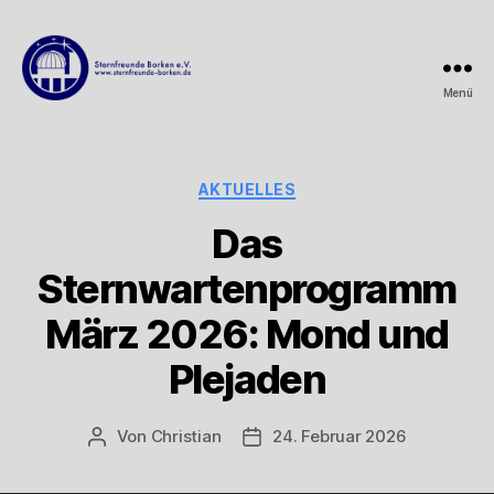
Menü
Sternfreunde
Borken
e.V.
Kategorien
AKTUELLES
Das
Sternwartenprogramm
März 2026: Mond und
Plejaden
Von
Christian
24. Februar 2026
Beitragsautor
Beitragsdatum