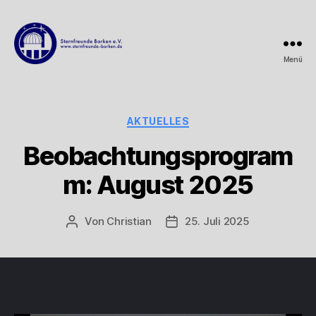
Menü
Sternfreunde
Borken
e.V.
Kategorien
AKTUELLES
Beobachtungsprogram
m: August 2025
Von
Christian
25. Juli 2025
Beitragsautor
Beitragsdatum