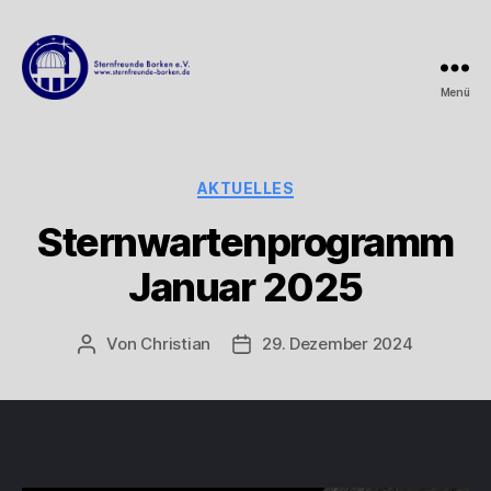
Menü
Sternfreunde
Borken
e.V.
Kategorien
AKTUELLES
Sternwartenprogramm
Januar 2025
Von
Christian
29. Dezember 2024
Beitragsautor
Beitragsdatum