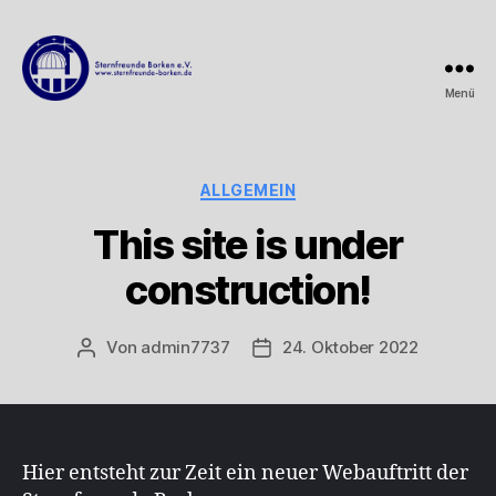
Menü
Sternfreunde
Borken
e.V.
Kategorien
ALLGEMEIN
This site is under
construction!
Von
admin7737
24. Oktober 2022
Beitragsautor
Beitragsdatum
Hier entsteht zur Zeit ein neuer Webauftritt der