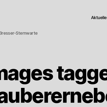
Aktuell
-Bresser-Sternwarte
mages tagg
aubererneb